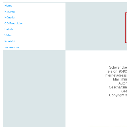
Home
Katalog
Künstler
CD Produktion
Labels
Video
Kontakt
Impressum
Schwenckes
Telefon: (04
Internetadres
Mail: mm
Autor
Geschäftsi
Ges
Copyright ©