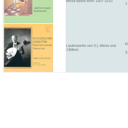
senza Basso BWV 1007-1010
J
K
Lautenwerke von S.L.Weiss und
J.Bittner
S