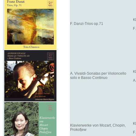
K
F. Danzi-Trios op.71
F
K
A. Vivaldi-Sonatas per Violoncello
solo e Basso Continuo
A
K
Klavierwerke von Mozart, Chopin,
Prokofjew
F