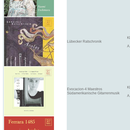
K
Lübecker Ratschronik
A
K
Evocacion-4 Maestros
Südamerikanische Gitarrenmusik
A