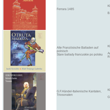
K
Ferrara 1485
B
K
Alte Französische Balladen auf
polnisch
A
Stare ballady francuskie po polsku
R
K
G.F.Händel-Italienische Kantaten,
Triosonaten
G