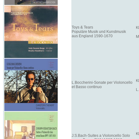
Toys & Tears
K
Populäre Musik und Kunstmusik
aus England 1590-1670
M
K
L.Boccherini-Sonate per Violoncello
et Basso continuo
L
K
J.S.Bach-Suites a Violoncello Solo