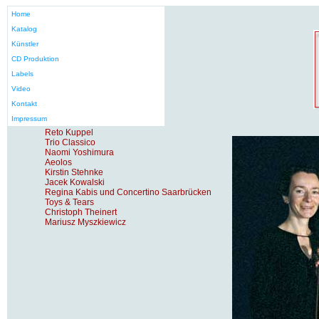
Home
Katalog
Künstler
CD Produktion
Labels
Video
Kontakt
Impressum
Reto Kuppel
Trio Classico
Naomi Yoshimura
Aeolos
Kirstin Stehnke
Jacek Kowalski
Regina Kabis und Concertino Saarbrücken
Toys & Tears
Christoph Theinert
Mariusz Myszkiewicz