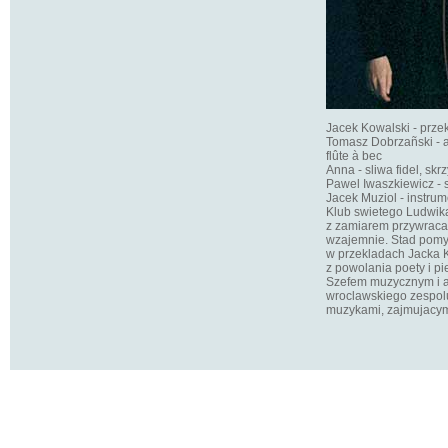
Jacek Kowalski - przekl
Tomasz Dobrzañski - a
flûte à bec
Anna - sliwa fidel, skr
Pawel Iwaszkiewicz - sz
Jacek Muziol - instru
Klub swietego Ludwika
z zamiarem przywracan
wzajemnie. Stad pomys
w przekladach Jacka K
z powolania poety i pie
Szefem muzycznym i a
wroclawskiego zespol
muzykami, zajmujacy